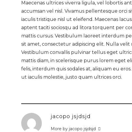
Maecenas ultrices viverra ligula, vel lobortis a
accumsan vel nisl. Vivamus pellentesque orci 
iaculis tristique nisl ut eleifend. Maecenas la
aptent taciti sociosqu ad litora torquent per c
mattis cursus. Vestibulum laoreet interdum pe
sit amet, consectetur adipiscing elit. Nulla vel
Vestibulum convallis pulvinar tellus eget ultric
mattis diam, in scelerisque purus lorem eget e
felis, interdum quis sodales at, aliquam eu eros
ut iaculis molestie, justo quam ultrices orci.
jacopo jsjdsjd
More by jacopo jsjdsjd