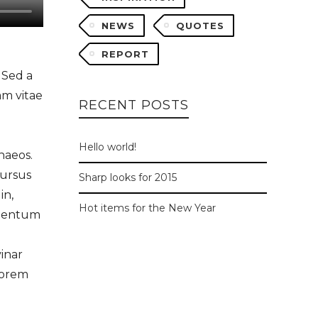
NEWS
QUOTES
REPORT
 Sed a
am vitae
RECENT POSTS
Hello world!
naeos.
cursus
Sharp looks for 2015
in,
Hot items for the New Year
lementum
vinar
 Lorem