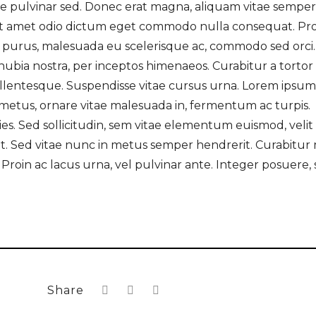
nte pulvinar sed. Donec erat magna, aliquam vitae semper 
sit amet odio dictum eget commodo nulla consequat. Pr
cus purus, malesuada eu scelerisque ac, commodo sed orci.
onubia nostra, per inceptos himenaeos. Curabitur a tortor
llentesque. Suspendisse vitae cursus urna. Lorem ipsum
it metus, ornare vitae malesuada in, fermentum ac turpis.
ies. Sed sollicitudin, sem vitae elementum euismod, velit
lit. Sed vitae nunc in metus semper hendrerit. Curabitur
. Proin ac lacus urna, vel pulvinar ante. Integer posuere,
Share