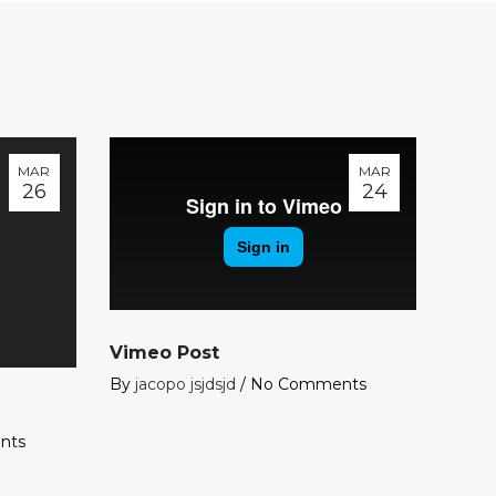
MAR
MAR
26
24
Vimeo Post
By
jacopo jsjdsjd
/
No Comments
nts