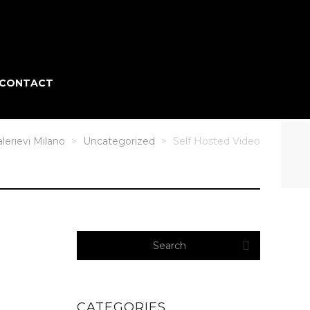
CONTACT
alerievi Milano
>
Uncategorized
>
Self Hosted Video
CATEGORIES