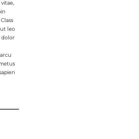
vitae,
oin
 Class
 ut leo
 dolor
 arcu
 metus
 sapien