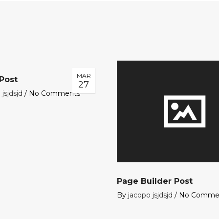
MAR
 Post
27
jsjdsjd
/
No Comments
Page Builder Post
By
jacopo jsjdsjd
/
No Comme