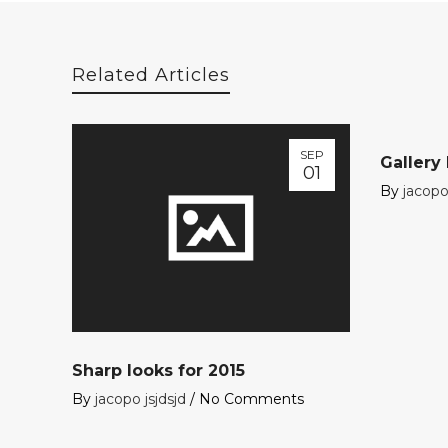
Related Articles
SEP
Gallery
01
By
jacopo 
Sharp looks for 2015
By
jacopo jsjdsjd
/
No Comments