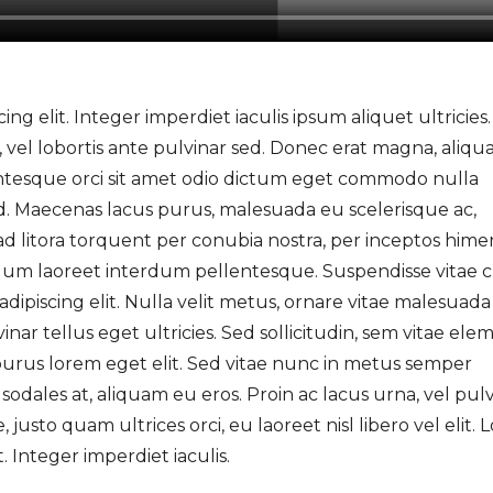
ng elit. Integer imperdiet iaculis ipsum aliquet ultricies.
, vel lobortis ante pulvinar sed. Donec erat magna, aliqu
entesque orci sit amet odio dictum eget commodo nulla
fend. Maecenas lacus purus, malesuada eu scelerisque ac,
ad litora torquent per conubia nostra, per inceptos hime
bulum laoreet interdum pellentesque. Suspendisse vitae 
ipiscing elit. Nulla velit metus, ornare vitae malesuada 
nar tellus eget ultricies. Sed sollicitudin, sem vitae e
 purus lorem eget elit. Sed vitae nunc in metus semper
sodales at, aliquam eu eros. Proin ac lacus urna, vel pul
 justo quam ultrices orci, eu laoreet nisl libero vel elit.
. Integer imperdiet iaculis.